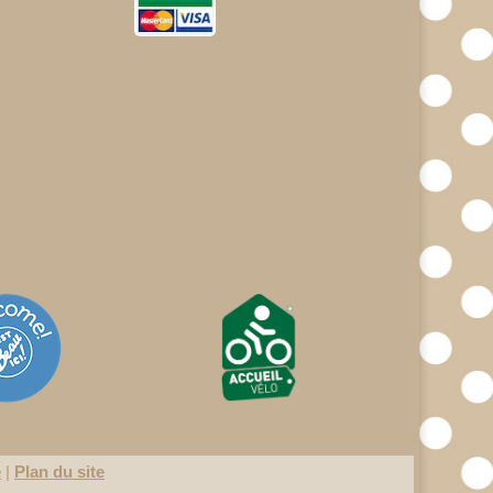
é
|
Plan du site