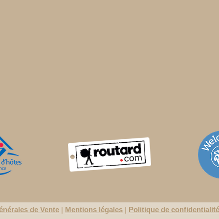
énérales de Vente
|
Mentions légales
|
Politique de confidentialit