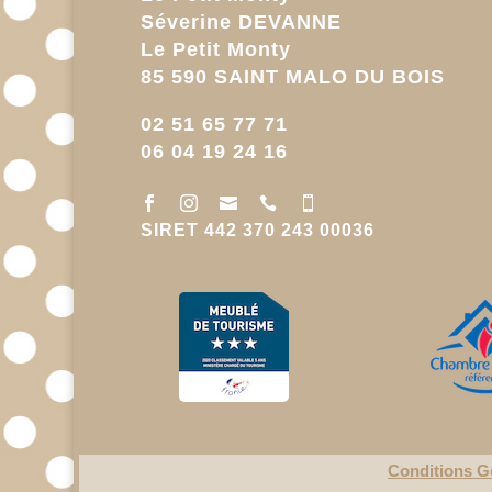
Séverine DEVANNE
Le Petit Monty
85 590 SAINT MALO DU BOIS
02 51 65 77 71
06 04 19 24 16





SIRET 442 370 243 00036
Conditions G