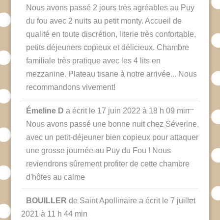
Nous avons passé 2 jours très agréables au Puy
du fou avec 2 nuits au petit monty. Accueil de
qualité en toute discrétion, literie très confortable,
petits déjeuners copieux et délicieux. Chambre
familiale très pratique avec les 4 lits en
mezzanine. Plateau tisane à notre arrivée... Nous
recommandons vivement!
Ouvrir/F
...
Émeline D
a écrit le
17 juin 2022
à
18 h 09 min
cette
boîte
Nous avons passé une bonne nuit chez Séverine,
méta.
avec un petit-déjeuner bien copieux pour attaquer
une grosse journée au Puy du Fou ! Nous
reviendrons sûrement profiter de cette chambre
d'hôtes au calme
Ouvrir/F
...
BOUILLER
de
Saint Apollinaire
a écrit le
7 juillet
cette
boîte
2021
à
11 h 44 min
méta.