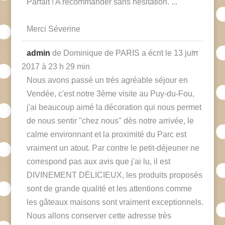
Parfait ! A recommander sans hésitation. ...
Merci Séverine
Ouvrir/F
...
admin
de
Dominique de PARIS
a écrit le
13 juin
cette
boîte
2017
à
23 h 29 min
méta.
Nous avons passé un très agréable séjour en
Vendée, c'est notre 3ème visite au Puy-du-Fou,
j'ai beaucoup aimé la décoration qui nous permet
de nous sentir "chez nous" dès notre arrivée, le
calme environnant et la proximité du Parc est
vraiment un atout. Par contre le petit-déjeuner ne
correspond pas aux avis que j'ai lu, il est
DIVINEMENT DÉLICIEUX, les produits proposés
sont de grande qualité et les attentions comme
les gâteaux maisons sont vraiment exceptionnels.
Nous allons conserver cette adresse très