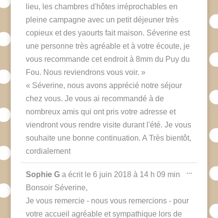
lieu, les chambres d'hôtes irréprochables en
pleine campagne avec un petit déjeuner très
copieux et des yaourts fait maison. Séverine est
une personne très agréable et à votre écoute, je
vous recommande cet endroit à 8mm du Puy du
Fou. Nous reviendrons vous voir. »
« Séverine, nous avons apprécié notre séjour
chez vous. Je vous ai recommandé à de
nombreux amis qui ont pris votre adresse et
viendront vous rendre visite durant l'été. Je vous
souhaite une bonne continuation. A Très bientôt,
cordialement
Ouvrir/F
...
Sophie G
a écrit le
6 juin 2018
à
14 h 09 min
cette
boîte
Bonsoir Séverine,
méta.
Je vous remercie - nous vous remercions - pour
votre accueil agréable et sympathique lors de