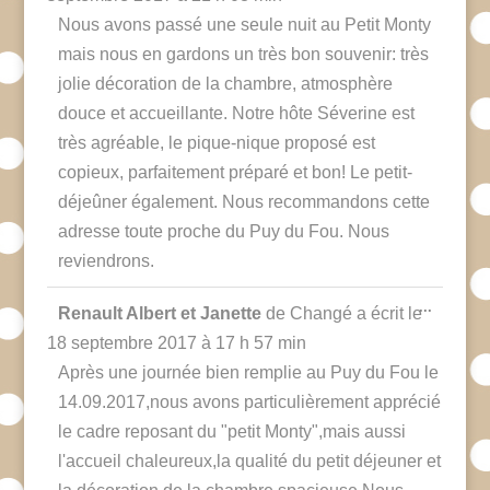
méta.
Nous avons passé une seule nuit au Petit Monty
mais nous en gardons un très bon souvenir: très
jolie décoration de la chambre, atmosphère
douce et accueillante. Notre hôte Séverine est
très agréable, le pique-nique proposé est
copieux, parfaitement préparé et bon! Le petit-
déjeûner également. Nous recommandons cette
adresse toute proche du Puy du Fou. Nous
reviendrons.
Ouvrir/F
...
Renault Albert et Janette
de
Changé
a écrit le
cette
boîte
18 septembre 2017
à
17 h 57 min
méta.
Après une journée bien remplie au Puy du Fou le
14.09.2017,nous avons particulièrement apprécié
le cadre reposant du "petit Monty",mais aussi
l'accueil chaleureux,la qualité du petit déjeuner et