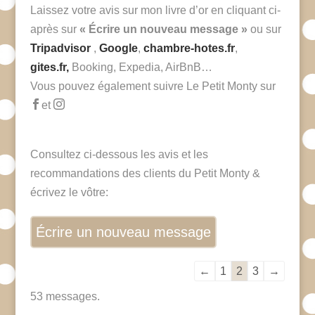
Laissez votre avis sur mon livre d’or en cliquant ci-
après sur
« Écrire un nouveau message »
ou sur
Tripadvisor
,
Google
,
chambre-hotes.fr
,
gites.fr,
Booking, Expedia, AirBnB…
Vous pouvez également suivre Le Petit Monty sur


et
Consultez ci-dessous les avis et les
recommandations des clients du Petit Monty &
écrivez le vôtre:
Navigation
←
1
2
3
→
dans
53 messages.
la