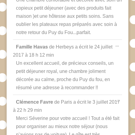
copieux petit déjeuner (avec des produits fait
maison )et une hôtesse aux petits soins. Sans
oublier les plateaux repas préparés avec soin à
notre retour du Puy du Fou...parfait.
Ouvrir/F
...
Famille Havas
de
Herbeys
a écrit le
24 juillet
cette
boîte
2017
à
18 h 12 min
méta.
Un excellent accueil, de précieux conseils, un
petit déjeuner royal, une chambre joliment
décorée au calme, proche du Puy du fou, en
résumé une adresse à recommander !!
Ouvrir/F
...
Clémence Favre
de
Paris
a écrit le
3 juillet 2017
cette
boîte
à
22 h 29 min
méta.
Merci Séverine pour votre accueil ! Tout a été fait
pour organiser au mieux notre séjour (nous
n'avions pas de voiture). Le gîte est très