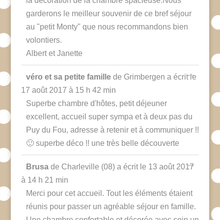
la décoration de la chambre spacieuse.Nous
garderons le meilleur souvenir de ce bref séjour
au "petit Monty" que nous recommandons bien
volontiers.
Albert et Janette
Ouvrir/F
...
véro et sa petite famille
de
Grimbergen
a écrit le
cette
boîte
17 août 2017
à
15 h 42 min
méta.
Superbe chambre d'hôtes, petit déjeuner
excellent, accueil super sympa et à deux pas du
Puy du Fou, adresse à retenir et à communiquer !!
🙂 superbe déco !! une très belle découverte
Ouvrir/F
...
Brusa
de
Charleville (08)
a écrit le
13 août 2017
cette
boîte
à
14 h 21 min
méta.
Merci pour cet accueil. Tout les éléments étaient
réunis pour passer un agréable séjour en famille.
Une chambre confortable et décorée avec soin un