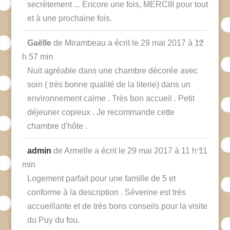
secrètement ... Encore une fois, MERCIII pour tout
et à une prochaine fois.
Ouvrir/F
...
Gaëlle
de
Mirambeau
a écrit le
29 mai 2017
à
12
cette
boîte
h 57 min
méta.
Nuit agréable dans une chambre décorée avec
soin ( très bonne qualité de la literie) dans un
environnement calme . Très bon accueil . Petit
déjeuner copieux . Je recommande cette
chambre d'hôte .
Ouvrir/F
...
admin
de
Armelle
a écrit le
29 mai 2017
à
11 h 11
cette
boîte
min
méta.
Logement parfait pour une famille de 5 et
conforme à la description . Séverine est très
accueillante et de très bons conseils pour la visite
du Puy du fou.