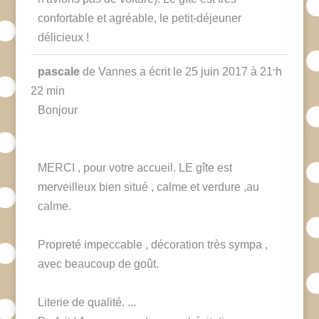
confortable et agréable, le petit-déjeuner
délicieux !
Ouvrir/F
...
pascale
de
Vannes
a écrit le
25 juin 2017
à
21 h
cette
boîte
22 min
méta.
Bonjour
MERCI , pour votre accueil. LE gîte est
merveilleux bien situé , calme et verdure ,au
calme.
Propreté impeccable , décoration très sympa ,
avec beaucoup de goût.
Literie de qualité. ...