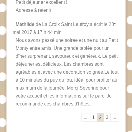
Petit déjeuner excellent !
Adresse à retenir
Ouvrir/F
...
Mathilde
de
La Croix Saint Leufroy
a écrit le
28
cette
boîte
mai 2017
à
17 h 44 min
méta.
Nous avons passé une soirée et une nuit au Petit
Monty entre amis. Une grande tablée pour un
dîner surprenant, savoureux et généreux. Le petit
déjeuner est délicieux. Les chambres sont
agréables et avec une décoration soignée.Le tout
à 10 minutes du puy du fou, idéal pour profiter au
maximum de la journée. Merci Séverine pour
votre accueil et les informations sur le parc. Je
recommande ces chambres d'hôtes.
Navigation
←
1
2
3
→
dans