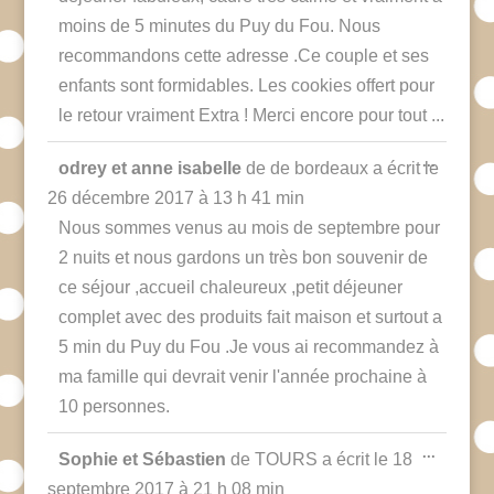
moins de 5 minutes du Puy du Fou. Nous
recommandons cette adresse .Ce couple et ses
enfants sont formidables. Les cookies offert pour
le retour vraiment Extra ! Merci encore pour tout ...
Ouvrir/F
...
odrey et anne isabelle
de
de bordeaux
a écrit le
cette
boîte
26 décembre 2017
à
13 h 41 min
méta.
Nous sommes venus au mois de septembre pour
2 nuits et nous gardons un très bon souvenir de
ce séjour ,accueil chaleureux ,petit déjeuner
complet avec des produits fait maison et surtout a
5 min du Puy du Fou .Je vous ai recommandez à
ma famille qui devrait venir l'année prochaine à
10 personnes.
Ouvrir/F
...
Sophie et Sébastien
de
TOURS
a écrit le
18
cette
boîte
septembre 2017
à
21 h 08 min