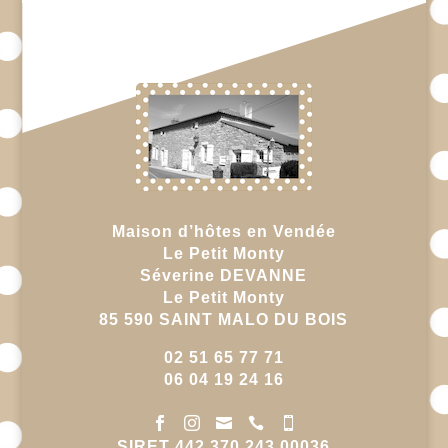
la
liste
du
livre
d’or
Maison d’hôtes en Vendée
Le Petit Monty
Séverine DEVANNE
Le Petit Monty
85 590 SAINT MALO DU BOIS
02 51 65 77 71
06 04 19 24 16





SIRET 442 370 243 00036