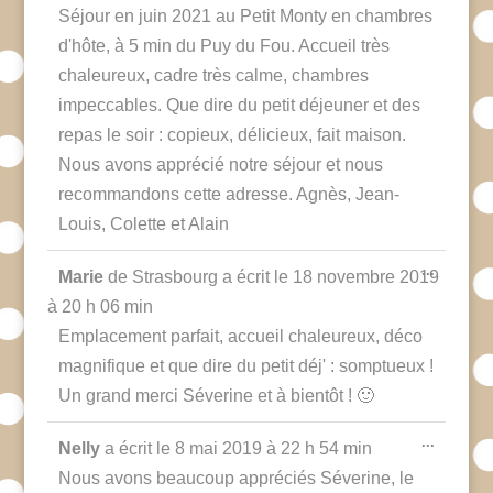
Séjour en juin 2021 au Petit Monty en chambres
d'hôte, à 5 min du Puy du Fou. Accueil très
chaleureux, cadre très calme, chambres
impeccables. Que dire du petit déjeuner et des
repas le soir : copieux, délicieux, fait maison.
Nous avons apprécié notre séjour et nous
recommandons cette adresse. Agnès, Jean-
Louis, Colette et Alain
Ouvrir/F
...
Marie
de
Strasbourg
a écrit le
18 novembre 2019
cette
boîte
à
20 h 06 min
méta.
Emplacement parfait, accueil chaleureux, déco
magnifique et que dire du petit déj' : somptueux !
Un grand merci Séverine et à bientôt ! 🙂
Ouvrir/F
...
Nelly
a écrit le
8 mai 2019
à
22 h 54 min
cette
boîte
Nous avons beaucoup appréciés Séverine, le
méta.