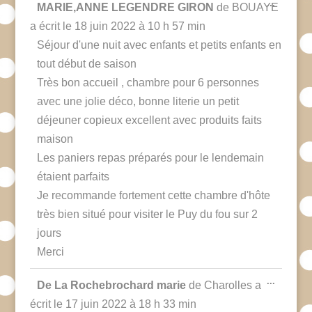
Ouvrir/F
...
MARIE,ANNE LEGENDRE GIRON
de
BOUAYE
liste
cette
boîte
a écrit le
18 juin 2022
à
10 h 57 min
du
méta.
Séjour d'une nuit avec enfants et petits enfants en
livre
tout début de saison
d’or
Très bon accueil , chambre pour 6 personnes
avec une jolie déco, bonne literie un petit
déjeuner copieux excellent avec produits faits
maison
Les paniers repas préparés pour le lendemain
étaient parfaits
Je recommande fortement cette chambre d'hôte
très bien situé pour visiter le Puy du fou sur 2
jours
Merci
Ouvrir/F
...
De La Rochebrochard marie
de
Charolles
a
cette
boîte
écrit le
17 juin 2022
à
18 h 33 min
méta.