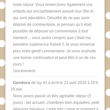
notre séjour. Vous remercierez également vos
enfants qui ont parfaitement assuré leur rôle et
qui sont adorables. Désolée de ne pas avoir
déposé de commentaire, je pensais qu'il était
possible de déposer un commentaire à tout
moment ... vous aurez compris que c'était ma
première expérience Airbnb !! Je vous remercie
pour votre gentil commentaire. Je vous souhaite
une bonne continuation et peut-être à un de ces
jours !
Sincèrement.
Ouvrir/F
...
Gondocs
de
lay 42
a écrit le
23 avril 2018
à
10 h
cette
boîte
25 min
méta.
Nous avons passé un très agréable séjour (3
jours) : bel accueil, chambres bien équipées, petit
déjeuner fabuleux, cadre très calme et vraiment à